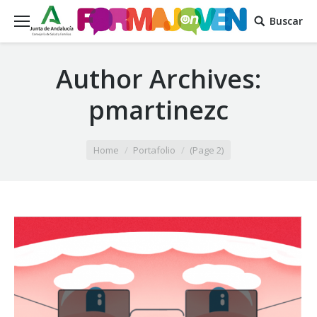
Buscar
Author Archives:
pmartinezc
You are here:
Home
Portafolio
(Page 2)