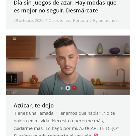
Día sin juegos de azar: Hay modas que
es mejor no seguir. Desmárcate.
29 octubre, 2020
Otros temas
,
Portada
By
pmartinezc
Azúcar, te dejo
Tienes una llamada. "Tenemos que hablar...No te
quiero en mi vida...Necesito quererme más,
cuidarme más...Lo hago por mí, AZÚCAR, TE DEJO".
El azúcar puede romperte el corazón,