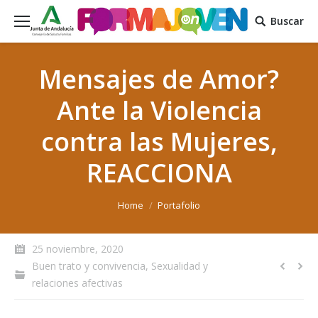
Buscar
Mensajes de Amor?
Ante la Violencia
contra las Mujeres,
REACCIONA
You are here:
Home
Portafolio
25 noviembre, 2020
Buen trato y convivencia
,
Sexualidad y
relaciones afectivas