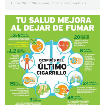
1 junio, 2021
Otros temas
,
Portada
By
pmartinezc