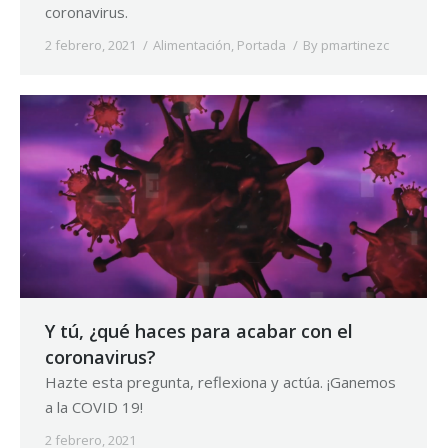
coronavirus.
2 febrero, 2021
Alimentación
,
Portada
By
pmartinezc
Y tú, ¿qué haces para acabar con el
coronavirus?
Hazte esta pregunta, reflexiona y actúa. ¡Ganemos
a la COVID 19!
2 febrero, 2021