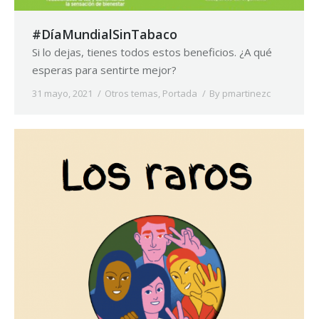
#DíaMundialSinTabaco
Si lo dejas, tienes todos estos beneficios. ¿A qué
esperas para sentirte mejor?
31 mayo, 2021
Otros temas
,
Portada
By
pmartinezc