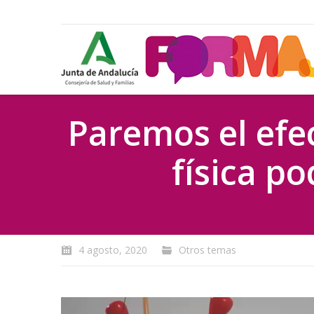
Paremos el efe
física p
You are here:
4 agosto, 2020
Otros temas
Reproductor