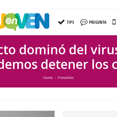
TIPS
PREGUNTA
cto dominó del virus
odemos detener los 
Home
Portafolio